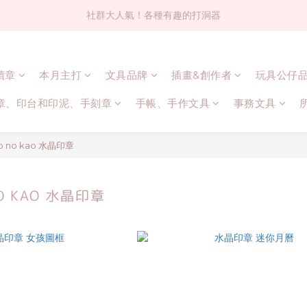
社群大人氣！各種有趣的打洞器
社群大人氣！各種有趣的打洞器
超值$59人氣日本製貼紙！還不買爆
連續章
本月主打
文具品牌
插畫&創作者
玩具公仔
全店$1500免運(台灣地區)
章、印台和印泥、手刻章
手帳、手作文具
事務文具
社群大人氣！各種有趣的打洞器
o no kao 水晶印章
O KAO 水晶印章