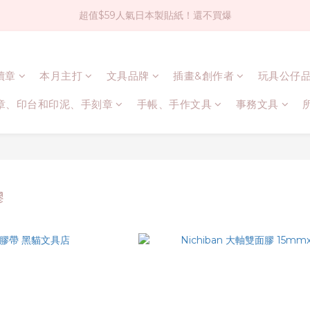
超值$59人氣日本製貼紙！還不買爆
社群大人氣！各種有趣的打洞器
全店$1500免運(台灣地區)
連續章
本月主打
文具品牌
插畫&創作者
玩具公仔
社群大人氣！各種有趣的打洞器
章、印台和印泥、手刻章
手帳、手作文具
事務文具
膠