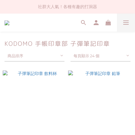
社群大人氣！各種有趣的打洞器
社群大人氣！各種有趣的打洞器
超值$59人氣日本製貼紙！還不買爆
全店$1500免運(台灣地區)
KODOMO 手帳印章部 子彈筆記印章
社群大人氣！各種有趣的打洞器
商品排序
每頁顯示 24 個