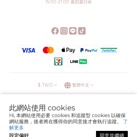
15:00-21:00 週四週日休
$
TWD
繁體中文
此網站使用 cookies
Hi, 本網站使用必要 cookies 和追蹤型 cookies 以確保
░\\ 會員升級表 //░
網站服務，後者將在獲得你的同意後才會執行追蹤。
了
運送方式
退換貨政策
條款與細則
隱私政策
解更多
Copyright © 2022 6street. All rights reserved.
設定偏好
同意並繼續