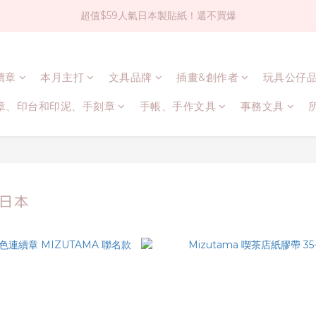
超值$59人氣日本製貼紙！還不買爆
社群大人氣！各種有趣的打洞器
全店$1500免運(台灣地區)
連續章
本月主打
文具品牌
插畫&創作者
玩具公仔
社群大人氣！各種有趣的打洞器
章、印台和印泥、手刻章
手帳、手作文具
事務文具
 日本