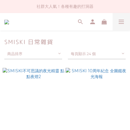
社群大人氣！各種有趣的打洞器
社群大人氣！各種有趣的打洞器
超值$59人氣日本製貼紙！還不買爆
全店$1500免運(台灣地區)
SMISKI 日常雜貨
社群大人氣！各種有趣的打洞器
商品排序
每頁顯示 24 個