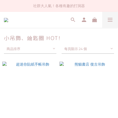
社群大人氣！各種有趣的打洞器
社群大人氣！各種有趣的打洞器
超值$59人氣日本製貼紙！還不買爆
全店$1500免運(台灣地區)
小吊飾、鑰匙圈 HOT!
社群大人氣！各種有趣的打洞器
商品排序
每頁顯示 24 個