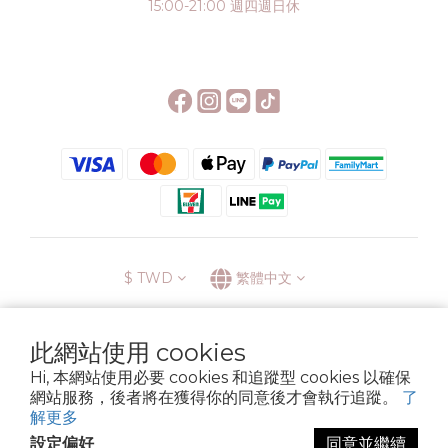
15:00-21:00 週四週日休
$
TWD
繁體中文
此網站使用 cookies
Hi, 本網站使用必要 cookies 和追蹤型 cookies 以確保
░\\ 會員升級表 //░
網站服務，後者將在獲得你的同意後才會執行追蹤。
了
運送方式
退換貨政策
條款與細則
隱私政策
解更多
Copyright © 2022 6street. All rights reserved.
設定偏好
同意並繼續