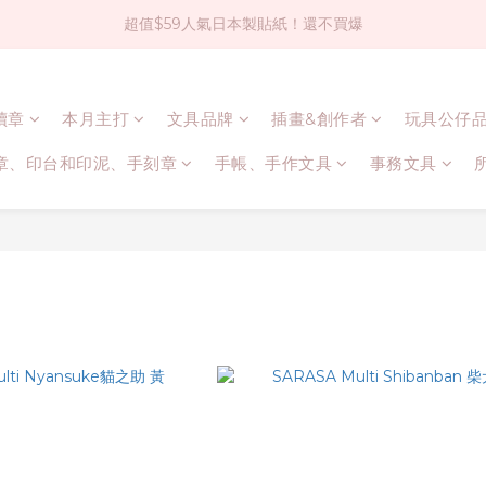
超值$59人氣日本製貼紙！還不買爆
社群大人氣！各種有趣的打洞器
全店$1500免運(台灣地區)
連續章
本月主打
文具品牌
插畫&創作者
玩具公仔
社群大人氣！各種有趣的打洞器
章、印台和印泥、手刻章
手帳、手作文具
事務文具