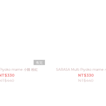
售完
i Piyoko mame 小雞 粉紅
SARASA Multi Piyoko mame
NT$330
NT$330
NT$440
NT$440