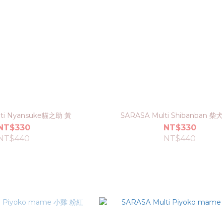
lti Nyansuke貓之助 黃
SARASA Multi Shibanban 柴
NT$330
NT$330
NT$440
NT$440