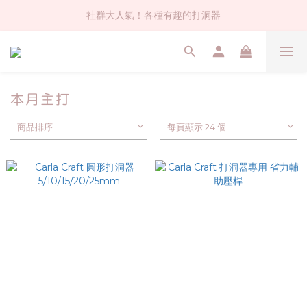
社群大人氣！各種有趣的打洞器
社群大人氣！各種有趣的打洞器
超值$59人氣日本製貼紙！還不買爆
全店$1500免運(台灣地區)
本月主打
社群大人氣！各種有趣的打洞器
商品排序
每頁顯示 24 個