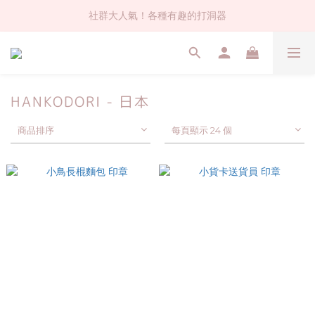
社群大人氣！各種有趣的打洞器
社群大人氣！各種有趣的打洞器
超值$59人氣日本製貼紙！還不買爆
全店$1500免運(台灣地區)
HANKODORI - 日本
社群大人氣！各種有趣的打洞器
商品排序
每頁顯示 24 個