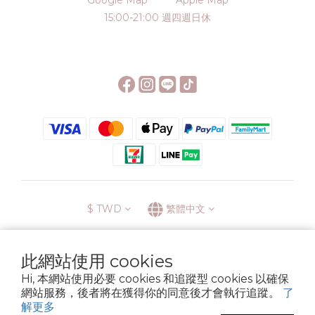
Google Map
Apple Map
15:00-21:00 週四週日休
$
TWD
繁體中文
此網站使用 cookies
Hi, 本網站使用必要 cookies 和追蹤型 cookies 以確保
░\\ 會員升級表 //░
網站服務，後者將在獲得你的同意後才會執行追蹤。
了
運送方式
退換貨政策
條款與細則
隱私政策
解更多