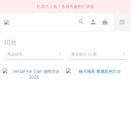
社群大人氣！各種有趣的打洞器
社群大人氣！各種有趣的打洞器
超值$59人氣日本製貼紙！還不買爆
全店$1500免運(台灣地區)
印台
社群大人氣！各種有趣的打洞器
商品排序
每頁顯示 24 個