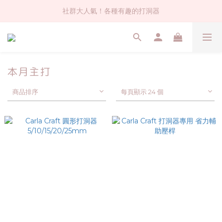
社群大人氣！各種有趣的打洞器
社群大人氣！各種有趣的打洞器
超值$59人氣日本製貼紙！還不買爆
全店$1500免運(台灣地區)
本月主打
社群大人氣！各種有趣的打洞器
商品排序
每頁顯示 24 個