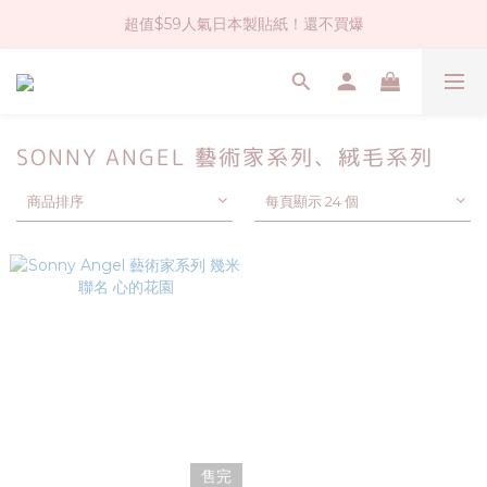
超值$59人氣日本製貼紙！還不買爆
社群大人氣！各種有趣的打洞器
全店$1500免運(台灣地區)
社群大人氣！各種有趣的打洞器
SONNY ANGEL 藝術家系列、絨毛系列
商品排序
每頁顯示 24 個
售完