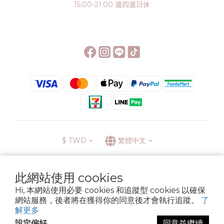
15:00-21:00 週四週日休
$
TWD
繁體中文
此網站使用 cookies
Hi, 本網站使用必要 cookies 和追蹤型 cookies 以確保
░\\ 會員升級表 //░
網站服務，後者將在獲得你的同意後才會執行追蹤。
了
運送方式
退換貨政策
條款與細則
隱私政策
解更多
Copyright © 2022 6street. All rights reserved.
設定偏好
同意並繼續