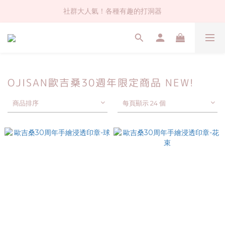
社群大人氣！各種有趣的打洞器
社群大人氣！各種有趣的打洞器
超值$59人氣日本製貼紙！還不買爆
全店$1500免運(台灣地區)
社群大人氣！各種有趣的打洞器
OJISAN歐吉桑30週年限定商品 NEW!
商品排序
每頁顯示 24 個