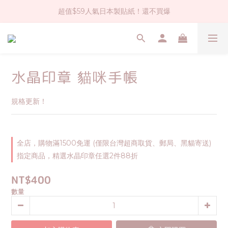
超值$59人氣日本製貼紙！還不買爆
社群大人氣！各種有趣的打洞器
全店$1500免運(台灣地區)
社群大人氣！各種有趣的打洞器
水晶印章 貓咪手帳
規格更新！
全店，購物滿1500免運 (僅限台灣超商取貨、郵局、黑貓寄送)
指定商品，精選水晶印章任選2件88折
NT$400
數量