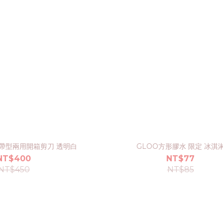
 攜帶型兩用開箱剪刀 透明白
GLOO方形膠水 限定 冰淇
NT$400
NT$77
NT$450
NT$85