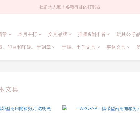
社群大人氣！各種有趣的打洞器
社群大人氣！各種有趣的打洞器
超值$59人氣日本製貼紙！還不買爆
連續章
本月主打
文具品牌
插畫&創作者
玩具公仔
全店$1500免運(台灣地區)
章、印台和印泥、手刻章
手帳、手作文具
事務文具
社群大人氣！各種有趣的打洞器
日本文具