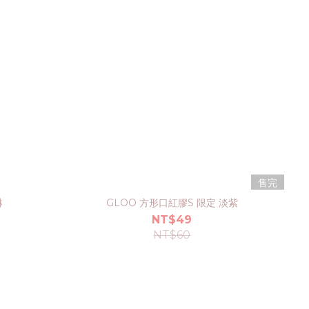
售完
淋
GLOO 方形口紅膠S 限定 淡紫
NT$49
NT$60