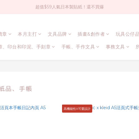
超值$59人氣日本製貼紙！還不買爆
社群大人氣！各種有趣的打洞器
全店$1500免運(台灣地區)
連續章
本月主打
文具品牌
插畫&創作者
玩具公仔
社群大人氣！各種有趣的打洞器
章、印台和印泥、手刻章
手帳、手作文具
事務文具
本紙品、手帳
高機能性X可愛設計