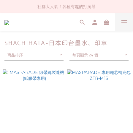
社群大人氣！各種有趣的打洞器
社群大人氣！各種有趣的打洞器
超值$59人氣日本製貼紙！還不買爆
全店$1500免運(台灣地區)
SHACHIHATA-日本印台墨水、印章
社群大人氣！各種有趣的打洞器
商品排序
每頁顯示 24 個