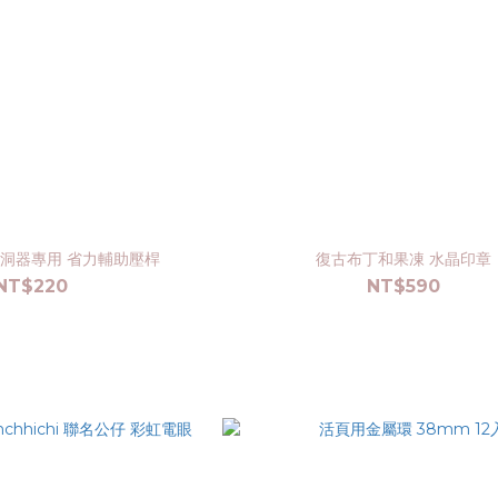
ft 打洞器專用 省力輔助壓桿
復古布丁和果凍 水晶印章
NT$220
NT$590