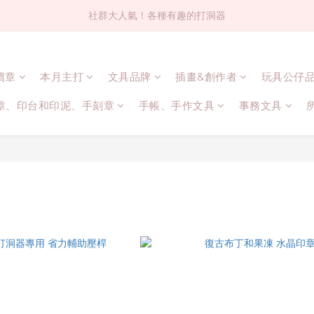
社群大人氣！各種有趣的打洞器
社群大人氣！各種有趣的打洞器
超值$59人氣日本製貼紙！還不買爆
連續章
本月主打
文具品牌
插畫&創作者
玩具公仔
全店$1500免運(台灣地區)
章、印台和印泥、手刻章
手帳、手作文具
事務文具
社群大人氣！各種有趣的打洞器