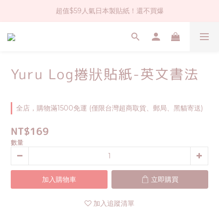
超值$59人氣日本製貼紙！還不買爆
社群大人氣！各種有趣的打洞器
全店$1500免運(台灣地區)
社群大人氣！各種有趣的打洞器
Yuru Log捲狀貼紙-英文書法
全店，購物滿1500免運 (僅限台灣超商取貨、郵局、黑貓寄送)
NT$169
數量
加入購物車
立即購買
加入追蹤清單