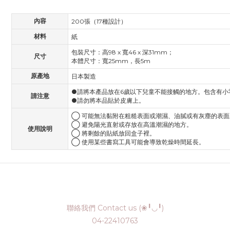
內容
200張（17種設計）
材料
紙
包裝尺寸：高98 x 寬46 x 深31mm；
尺寸
本體尺寸：寬25mm，長5m
原產地
日本製造
●請將本產品放在6歲以下兒童不能接觸的地方。包含有小
請注意
●請勿將本品貼於皮膚上。
◯ 可能無法黏附在粗糙表面或潮濕、油膩或有灰塵的表面
◯ 避免陽光直射或存放在高溫潮濕的地方。
使用說明
◯ 將剩餘的貼紙放回盒子裡。
◯ 使用某些書寫工具可能會導致乾燥時間延長。
聯絡我們 Contact us (❀╹◡╹)
04-22410763