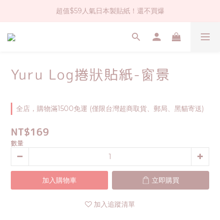
超值$59人氣日本製貼紙！還不買爆
社群大人氣！各種有趣的打洞器
全店$1500免運(台灣地區)
社群大人氣！各種有趣的打洞器
Yuru Log捲狀貼紙-窗景
全店，購物滿1500免運 (僅限台灣超商取貨、郵局、黑貓寄送)
NT$169
數量
加入購物車
立即購買
加入追蹤清單