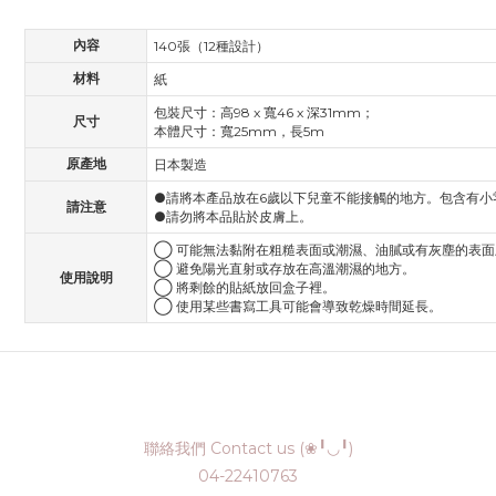
內容
140張（12種設計）
材料
紙
包裝尺寸：高98 x 寬46 x 深31mm；
尺寸
本體尺寸：寬25mm，長5m
原產地
日本製造
●請將本產品放在6歲以下兒童不能接觸的地方。包含有小
請注意
●請勿將本品貼於皮膚上。
◯ 可能無法黏附在粗糙表面或潮濕、油膩或有灰塵的表面
◯ 避免陽光直射或存放在高溫潮濕的地方。
使用說明
◯ 將剩餘的貼紙放回盒子裡。
◯ 使用某些書寫工具可能會導致乾燥時間延長。
聯絡我們 Contact us (❀╹◡╹)
04-22410763