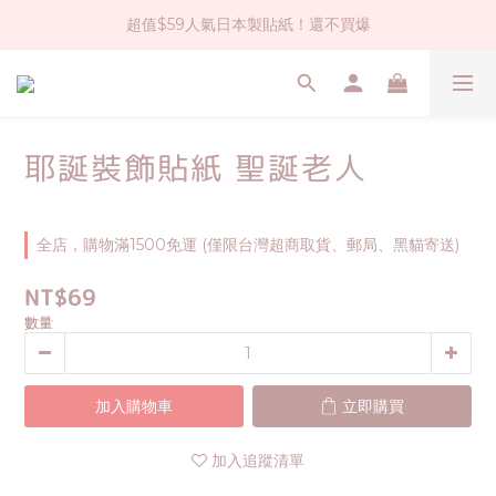
超值$59人氣日本製貼紙！還不買爆
社群大人氣！各種有趣的打洞器
全店$1500免運(台灣地區)
社群大人氣！各種有趣的打洞器
耶誕裝飾貼紙 聖誕老人
全店，購物滿1500免運 (僅限台灣超商取貨、郵局、黑貓寄送)
NT$69
數量
加入購物車
立即購買
加入追蹤清單