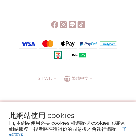
$
TWD
繁體中文
░\\ 會員升級表 //░
此網站使用 cookies
運送方式
退換貨政策
條款與細則
隱私政策
Hi, 本網站使用必要 cookies 和追蹤型 cookies 以確保
Copyright © 2022 6street. All rights reserved.
網站服務，後者將在獲得你的同意後才會執行追蹤。
了
營業登記名稱 六街生活文具房 72314705
解更多