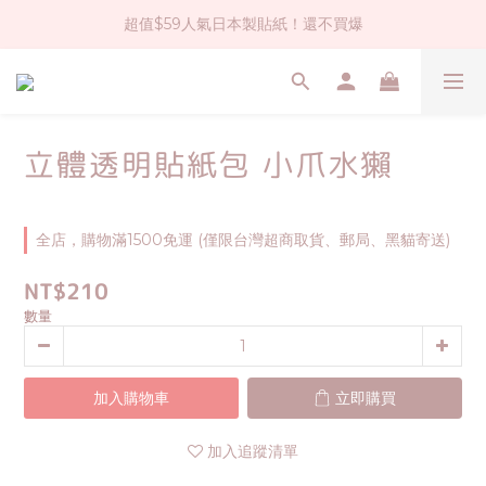
超值$59人氣日本製貼紙！還不買爆
社群大人氣！各種有趣的打洞器
全店$1500免運(台灣地區)
社群大人氣！各種有趣的打洞器
立體透明貼紙包 小爪水獺
全店，購物滿1500免運 (僅限台灣超商取貨、郵局、黑貓寄送)
NT$210
數量
加入購物車
立即購買
加入追蹤清單