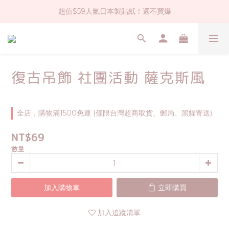
超值$59人氣日本製貼紙！還不買爆
社群大人氣！各種有趣的打洞器
全店$1500免運(台灣地區)
社群大人氣！各種有趣的打洞器
復古吊飾 社團活動 薩克斯風
全店，購物滿1500免運 (僅限台灣超商取貨、郵局、黑貓寄送)
NT$69
數量
加入購物車
立即購買
加入追蹤清單