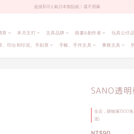
超值$59人氣日本製貼紙！還不買爆
社群大人氣！各種有趣的打洞器
全店$1500免運(台灣地區)
連續章
本月主打
文具品牌
插畫&創作者
玩具公仔
社群大人氣！各種有趣的打洞器
章、印台和印泥、手刻章
手帳、手作文具
事務文具
SANO透
全店，購物滿1500
送)
NT$90