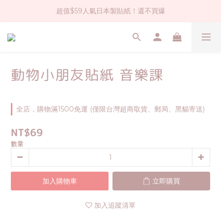
超值$59人氣日本製貼紙！還不買爆
社群大人氣！各種有趣的打洞器
全店$1500免運(台灣地區)
社群大人氣！各種有趣的打洞器
動物小朋友貼紙 音樂課
全店，購物滿1500免運 (僅限台灣超商取貨、郵局、黑貓寄送)
NT$69
數量
加入購物車
立即購買
加入追蹤清單