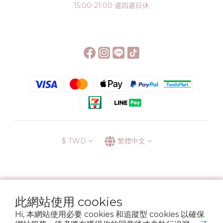
15:00-21:00 週四週日休
$
TWD
繁體中文
░\\ 會員升級表 //░
此網站使用 cookies
運送方式
退換貨政策
條款與細則
隱私政策
Hi, 本網站使用必要 cookies 和追蹤型 cookies 以確保
Copyright © 2022 6street. All rights reserved.