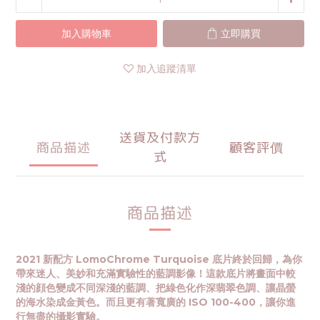
加入購物車
立即購買
加入追蹤清單
送貨及付款方
商品描述
顧客評價
式
商品描述
2021 新配方 LomoChrome Turquoise 底片終於回歸，為你
帶來迷人、美妙和充滿實驗性的藍調影像！這款底片將畫面中較
淺的顔色變成不同深淺的藍調、把綠色化作深翡翠色調、讓晶螢
的海水染成金黃色。而且更有著寬廣的 ISO 100-400，讓你進
行無盡的攝影實驗。