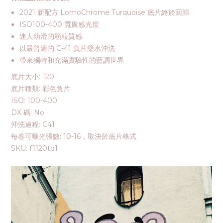
2021 新配方 LomoChrome Turquoise 底片終於回歸
ISO100-400 寬廣感光度
迷人幼滑的顆粒質感
以最普遍的 C-41 負片藥水沖洗
帶來獨特和充滿實驗性的藍調世界
底片大小:
120
底片種類:
彩色負片
ISO:
100-400
DX 碼:
No
沖洗過程:
C41
每卷可曝光張數:
10-16，取決於底片格式
SKU:
f1120tq1