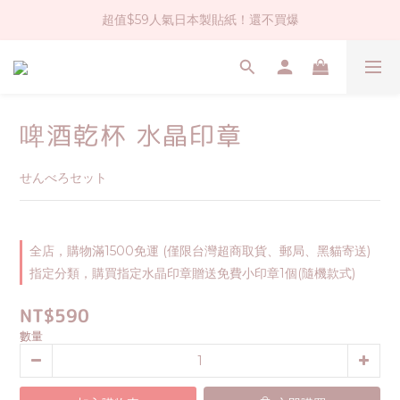
超值$59人氣日本製貼紙！還不買爆
社群大人氣！各種有趣的打洞器
全店$1500免運(台灣地區)
社群大人氣！各種有趣的打洞器
啤酒乾杯 水晶印章
せんべろセット
全店，購物滿1500免運 (僅限台灣超商取貨、郵局、黑貓寄送)
指定分類，購買指定水晶印章贈送免費小印章1個(隨機款式)
NT$590
數量