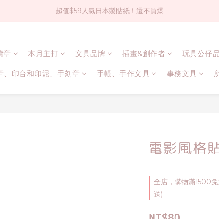
超值$59人氣日本製貼紙！還不買爆
社群大人氣！各種有趣的打洞器
全店$1500免運(台灣地區)
連續章
本月主打
文具品牌
插畫&創作者
玩具公仔
社群大人氣！各種有趣的打洞器
章、印台和印泥、手刻章
手帳、手作文具
事務文具
電影風格貼
全店，購物滿1500
送)
NT$80