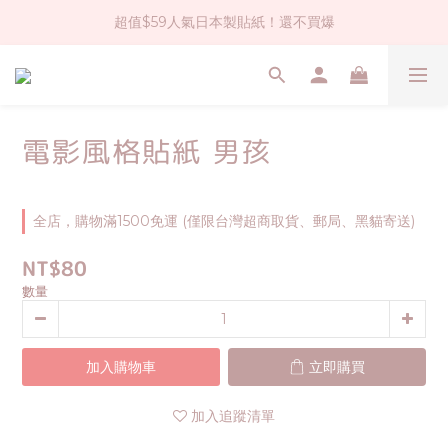
超值$59人氣日本製貼紙！還不買爆
社群大人氣！各種有趣的打洞器
全店$1500免運(台灣地區)
社群大人氣！各種有趣的打洞器
電影風格貼紙 男孩
全店，購物滿1500免運 (僅限台灣超商取貨、郵局、黑貓寄送)
NT$80
數量
加入購物車
立即購買
加入追蹤清單