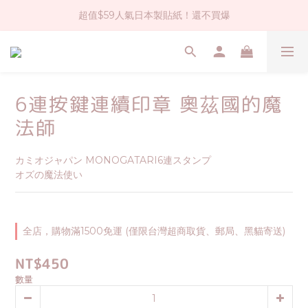
超值$59人氣日本製貼紙！還不買爆
社群大人氣！各種有趣的打洞器
全店$1500免運(台灣地區)
社群大人氣！各種有趣的打洞器
6連按鍵連續印章 奧茲國的魔
法師
カミオジャパン MONOGATARI6連スタンプ
オズの魔法使い
全店，購物滿1500免運 (僅限台灣超商取貨、郵局、黑貓寄送)
NT$450
數量