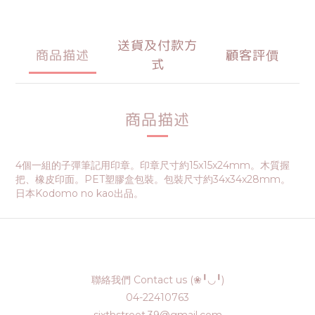
送貨及付款方
商品描述
顧客評價
式
商品描述
4個一組的子彈筆記用印章。印章尺寸約15x15x24mm。木質握
把、橡皮印面。PET塑膠盒包裝。包裝尺寸約34x34x28mm。
日本Kodomo no kao出品。
聯絡我們 Contact us (❀╹◡╹)
04-22410763