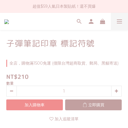
超值$59人氣日本製貼紙！還不買爆
社群大人氣！各種有趣的打洞器
全店$1500免運(台灣地區)
社群大人氣！各種有趣的打洞器
子彈筆記印章 標記符號
全店，購物滿1500免運 (僅限台灣超商取貨、郵局、黑貓寄送)
NT$210
數量
加入購物車
立即購買
加入追蹤清單