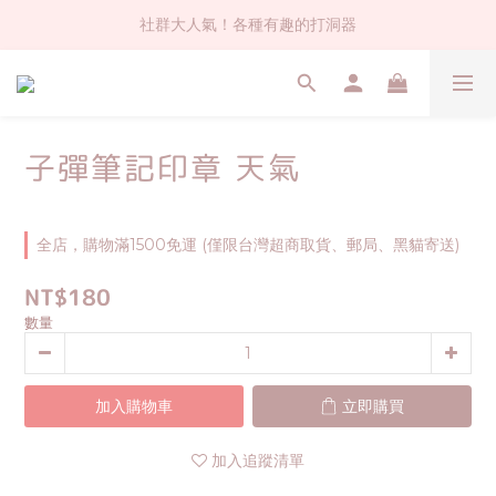
社群大人氣！各種有趣的打洞器
社群大人氣！各種有趣的打洞器
超值$59人氣日本製貼紙！還不買爆
全店$1500免運(台灣地區)
子彈筆記印章 天氣
社群大人氣！各種有趣的打洞器
全店，購物滿1500免運 (僅限台灣超商取貨、郵局、黑貓寄送)
NT$180
數量
加入購物車
立即購買
加入追蹤清單