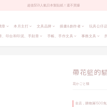
超值$59人氣日本製貼紙！還不買爆
社群大人氣！各種有趣的打洞器
全店$1500免運(台灣地區)
連續章
本月主打
文具品牌
插畫&創作者
玩具公仔
社群大人氣！各種有趣的打洞器
章、印台和印泥、手刻章
手帳、手作文具
事務文具
帶花籃的
花かごと猫
全店，購物滿1500