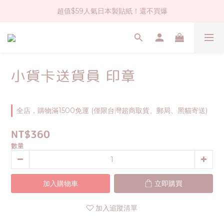
超值$59人氣日本製貼紙！還不買爆
社群大人氣！各種有趣的打洞器
全店$1500免運(台灣地區)
社群大人氣！各種有趣的打洞器
小貨卡送貨員 印章
全店，購物滿1500免運 (僅限台灣超商取貨、郵局、黑貓寄送)
NT$360
數量
加入購物車
立即購買
加入追蹤清單