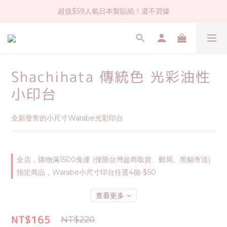
超值$59人氣日本製貼紙！還不買爆
社群大人氣！各種有趣的打洞器
全店$1500免運(台灣地區)
社群大人氣！各種有趣的打洞器
Shachihata 傳統色 光彩油性
小印台
全新發售的小尺寸Warabe光彩印台
全店，購物滿1500免運 (僅限台灣超商取貨、郵局、黑貓寄送)
指定商品，Warabe小尺寸印台任選4個-$50
查看更多
NT$165
NT$220