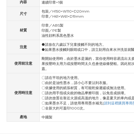
内容
連續印章×1個
包裝／H150×W110×D20mm
尺寸
印章／H61×W61×D19mm
印章／ABS製
材質
印面／PE製
油性顔料系黒色墨水
●請放在六歲以下兒童接觸不到的地方。
注意
●如果墨水接觸到眼睛或口中，請立刻用自來水沖洗並就
剛開始使用時，由於墨水是滿的，當你使用時容易流出太
使用前注意
果按壓時太用力或按壓時間太久也會使線條變粗。因此初
蓋。
〇請在平坦的地方使用。
〇由於是油性墨水，請小心不要沾到衣服。
〇依據使用的紙張材質，有可能乾燥遲緩或無法使用。
使用時注意
〇請勿用手指或尖銳的物品摩擦印面，以免造成損壞。
〇請勿放置在靠近火源或高溫的地方，像是夏天的車內或
〇如果墨水不足，請使用專用墨水補充(
請到這裡購買專用
〇全新大約可蓋印1000次。
產地
中國製