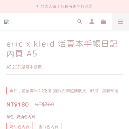
社群大人氣！各種有趣的打洞器
社群大人氣！各種有趣的打洞器
超值$59人氣日本製貼紙！還不買爆
全店$1500免運(台灣地區)
eric x kleid 活頁本手帳日記
社群大人氣！各種有趣的打洞器
內頁 A5
A5 20孔活頁本適用
全店，購物滿1500免運 (僅限台灣超商取貨、郵局、黑貓寄送)
NT$180
NT$360
顏色
: 奶油色內頁
奶油色內頁
雪白色內頁