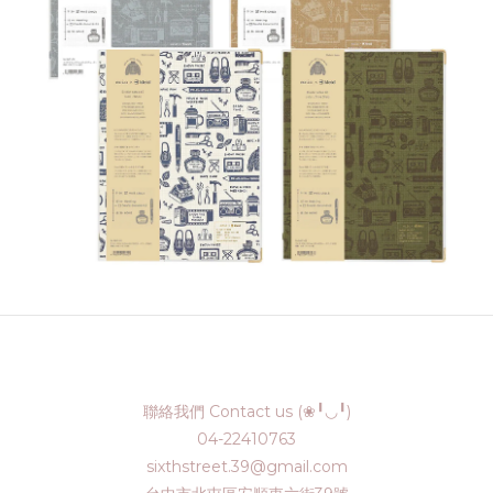
聯絡我們 Contact us (❀╹◡╹)
04-22410763
sixthstreet.39@gmail.com