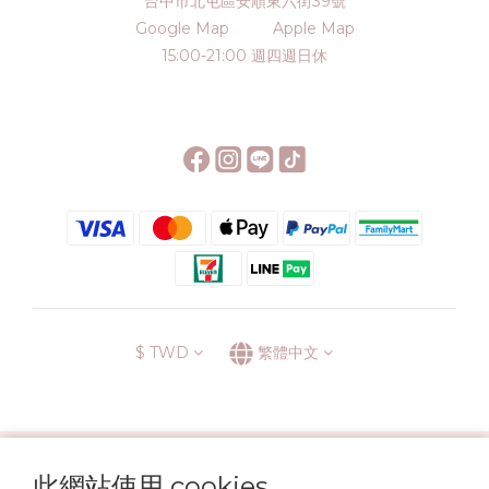
台中市北屯區安順東六街39號
Google Map
Apple Map
15:00-21:00 週四週日休
$
TWD
繁體中文
░\\ 會員升級表 //░
此網站使用 cookies