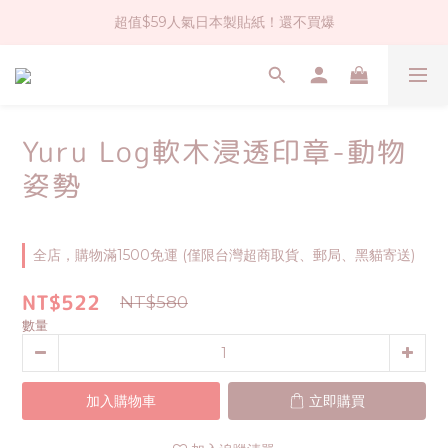
超值$59人氣日本製貼紙！還不買爆
社群大人氣！各種有趣的打洞器
全店$1500免運(台灣地區)
社群大人氣！各種有趣的打洞器
Yuru Log軟木浸透印章-動物
姿勢
全店，購物滿1500免運 (僅限台灣超商取貨、郵局、黑貓寄送)
NT$522
NT$580
數量
加入購物車
立即購買