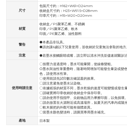
包裝尺寸約：H162×W61×D24mm
尺寸
收納盒尺寸約：H23×W91.5×D28mm
印章尺寸約：H15×W20×D20mm
收納盒／PS聚苯乙烯、不銹鋼
材質
印章／PS聚苯乙烯、軟木
印面／PE聚乙烯、油性顏料
●本產品非玩具。
警告
●請勿讓6歲以下兒童使用，並收納於兒童無法拿取的地方
注意
●若墨水接觸眼睛或嘴，請立即以清水沖洗並儘速就醫診
〇按壓力道過度時，墨水可能暈開，使線條變粗。
○墨水與油性筆重疊時，隨著時間增加可能發生暈染或變
色，請使用水性筆。
〇使用前請先試印數次確認蓋的效果。
〇請注意避免使墨水沾染物。
使用時請注意
〇依據紙張的材質不同，墨水乾燥的速度可能變慢或發生
〇請確實將印章收納於收納盒中保存印章。
〇請勿使用手指指甲、尖銳物品用力摩擦印面，以免損壞
〇請勿放置在火源附近或高溫場所，如夏天的汽車內或陽
〇軟木握把的外觀可能有個體差異。
〇當墨水顏色變淡時，請購買專用墨水補充。
產地
日本製