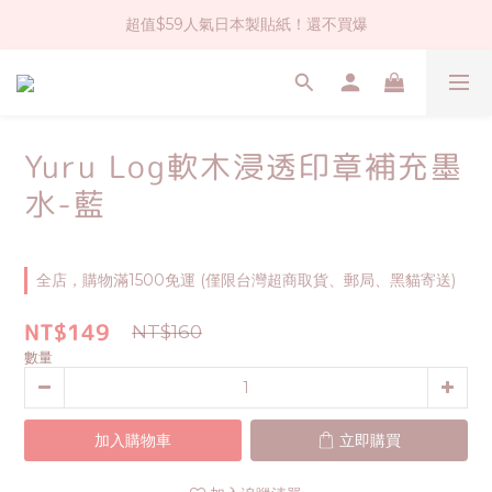
超值$59人氣日本製貼紙！還不買爆
社群大人氣！各種有趣的打洞器
全店$1500免運(台灣地區)
社群大人氣！各種有趣的打洞器
Yuru Log軟木浸透印章補充墨
水-藍
全店，購物滿1500免運 (僅限台灣超商取貨、郵局、黑貓寄送)
NT$149
NT$160
數量
加入購物車
立即購買