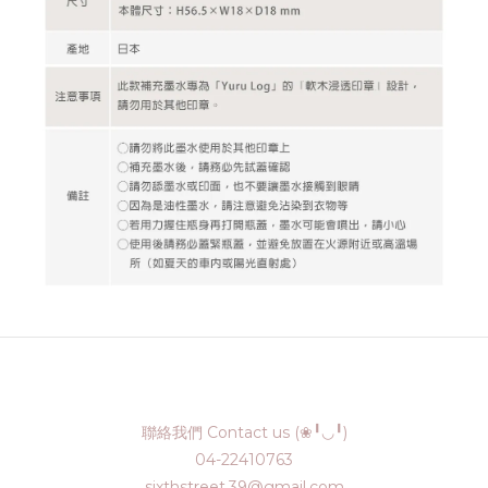
聯絡我們 Contact us (❀╹◡╹)
04-22410763
sixthstreet.39@gmail.com