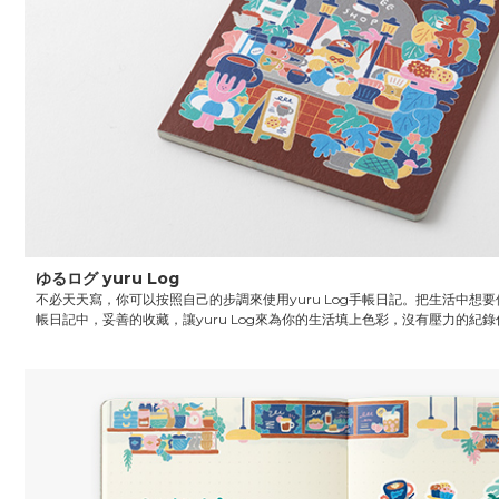
ゆるログ yuru Log
不必天天寫，你可以按照自己的步調來使用yuru Log手帳日記。把生活中想
帳日記中，妥善的收藏，讓yuru Log來為你的生活填上色彩，沒有壓力的紀