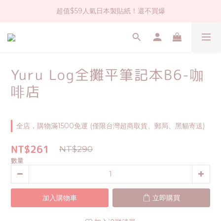
超值$59人氣日本製貼紙！還不買爆
社群大人氣！各種有趣的打洞器
全店$1500免運(台灣地區)
社群大人氣！各種有趣的打洞器
Yuru Log全攤平筆記本B6-咖
啡店
全店，購物滿1500免運 (僅限台灣超商取貨、郵局、黑貓寄送)
NT$261
NT$290
數量
加入購物車
立即購買