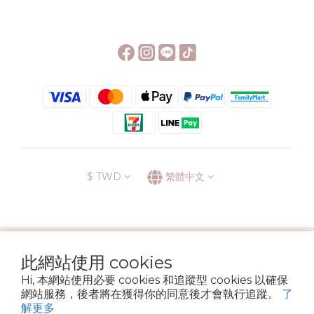
$
TWD
繁體中文
░\\ 會員升級表 //░
此網站使用 cookies
運送方式
退換貨政策
條款與細則
隱私政策
Hi, 本網站使用必要 cookies 和追蹤型 cookies 以確保
Copyright © 2022 6street. All rights reserved.
網站服務，後者將在獲得你的同意後才會執行追蹤。
了
營業登記名稱 六街生活文具房 72314705
解更多