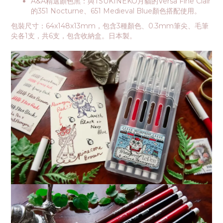
A&A精選顏色黑：與TSUKINEKO月貓的Versa Fine Clair
的351 Nocturne、651 Medieval Blue顏色搭配使用。
包裝尺寸：64x148x13mm，包含3種顏色、0.3mm筆尖、毛筆
尖各1支，共6支，包含收納盒。日本製。