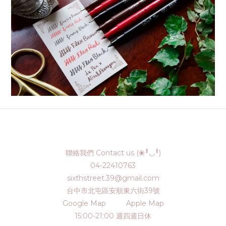
聯絡我們 Contact us (❀╹◡╹)
04-22410763
sixthstreet.39@gmail.com
台中市北屯區安順東六街39號
Google Map
Apple Map
15:00-21:00 週四週日休