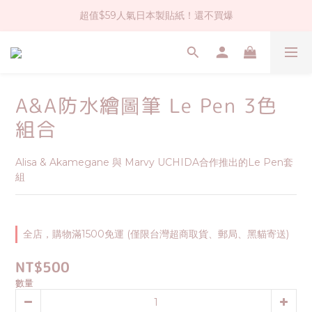
超值$59人氣日本製貼紙！還不買爆
社群大人氣！各種有趣的打洞器
全店$1500免運(台灣地區)
社群大人氣！各種有趣的打洞器
A&A防水繪圖筆 Le Pen 3色
組合
Alisa & Akamegane 與 Marvy UCHIDA合作推出的Le Pen套
組
全店，購物滿1500免運 (僅限台灣超商取貨、郵局、黑貓寄送)
NT$500
數量