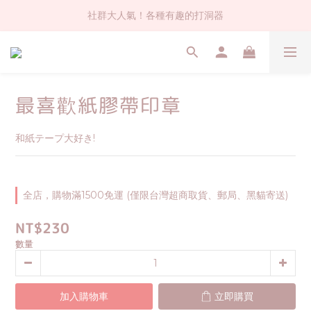
社群大人氣！各種有趣的打洞器
社群大人氣！各種有趣的打洞器
超值$59人氣日本製貼紙！還不買爆
全店$1500免運(台灣地區)
最喜歡紙膠帶印章
社群大人氣！各種有趣的打洞器
和紙テープ大好き!
全店，購物滿1500免運 (僅限台灣超商取貨、郵局、黑貓寄送)
NT$230
數量
加入購物車
立即購買