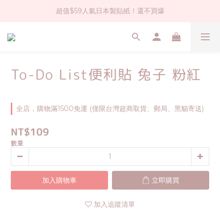
超值$59人氣日本製貼紙！還不買爆
社群大人氣！各種有趣的打洞器
全店$1500免運(台灣地區)
社群大人氣！各種有趣的打洞器
To-Do List便利貼 兔子 粉紅
全店，購物滿1500免運 (僅限台灣超商取貨、郵局、黑貓寄送)
NT$109
數量
加入購物車
立即購買
加入追蹤清單