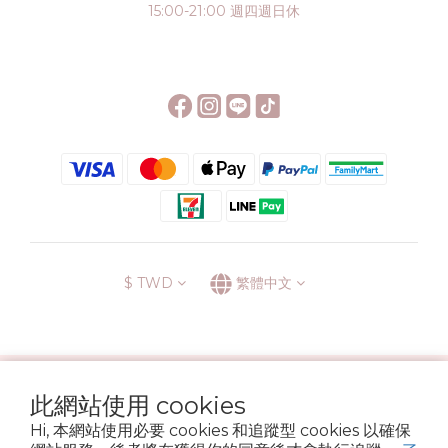
15:00-21:00 週四週日休
$
TWD
繁體中文
░\\ 會員升級表 //░
此網站使用 cookies
運送方式
退換貨政策
條款與細則
隱私政策
Hi, 本網站使用必要 cookies 和追蹤型 cookies 以確保
Copyright © 2022 6street. All rights reserved.