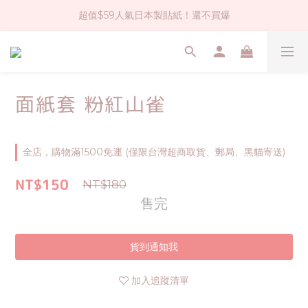
超值$59人氣日本製貼紙！還不買爆
社群大人氣！各種有趣的打洞器
全店$1500免運(台灣地區)
社群大人氣！各種有趣的打洞器
面紙套 粉紅山雀
全店，購物滿1500免運 (僅限台灣超商取貨、郵局、黑貓寄送)
NT$150
NT$180
售完
貨到通知我
加入追蹤清單