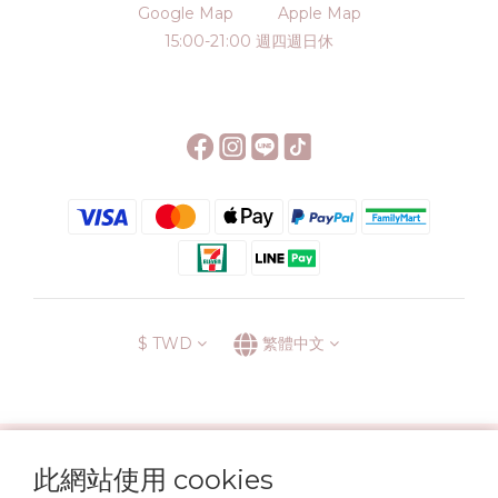
Google Map
Apple Map
15:00-21:00 週四週日休
$
TWD
繁體中文
░\\ 會員升級表 //░
此網站使用 cookies
運送方式
退換貨政策
條款與細則
隱私政策