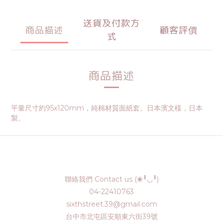
送貨及付款方
商品描述
顧客評價
式
商品描述
平量尺寸約95x120mm，純棉材質面紙套。日本濱文樣，日本
製。
聯絡我們 Contact us (❀╹◡╹)
04-22410763
sixthstreet.39@gmail.com
台中市北屯區安順東六街39號