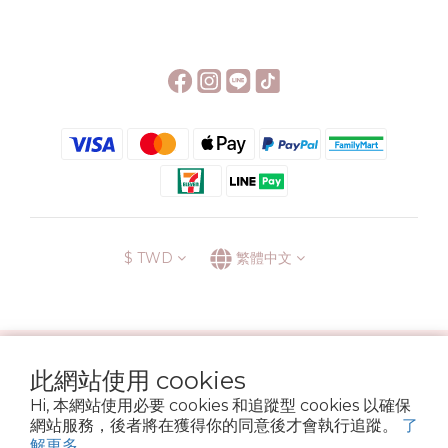
$
TWD
繁體中文
░\\ 會員升級表 //░
此網站使用 cookies
運送方式
退換貨政策
條款與細則
隱私政策
Hi, 本網站使用必要 cookies 和追蹤型 cookies 以確保
Copyright © 2022 6street. All rights reserved.
網站服務，後者將在獲得你的同意後才會執行追蹤。
了
營業登記名稱 六街生活文具房 72314705
解更多