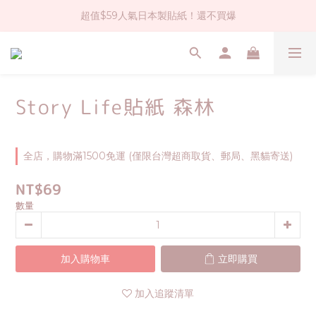
超值$59人氣日本製貼紙！還不買爆
社群大人氣！各種有趣的打洞器
全店$1500免運(台灣地區)
社群大人氣！各種有趣的打洞器
Story Life貼紙 森林
全店，購物滿1500免運 (僅限台灣超商取貨、郵局、黑貓寄送)
NT$69
數量
加入購物車
立即購買
加入追蹤清單