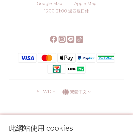
Google Map
Apple Map
15:00-21:00 週四週日休
$
TWD
繁體中文
░\\ 會員升級表 //░
此網站使用 cookies
運送方式
退換貨政策
條款與細則
隱私政策