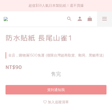
超值$59人氣日本製貼紙！還不買爆
社群大人氣！各種有趣的打洞器
全店$1500免運(台灣地區)
社群大人氣！各種有趣的打洞器
防水貼紙 長尾山雀1
全店，購物滿1500免運 (僅限台灣超商取貨、郵局、黑貓寄送)
NT$90
售完
貨到通知我
加入追蹤清單