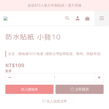
超值$59人氣日本製貼紙！還不買爆
社群大人氣！各種有趣的打洞器
全店$1500免運(台灣地區)
社群大人氣！各種有趣的打洞器
防水貼紙 小雞10
全店，購物滿1500免運 (僅限台灣超商取貨、郵局、黑貓寄送)
NT$109
數量
加入購物車
立即購買
加入追蹤清單