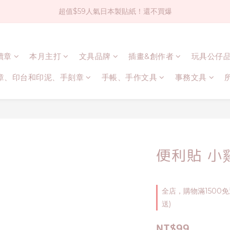
超值$59人氣日本製貼紙！還不買爆
社群大人氣！各種有趣的打洞器
全店$1500免運(台灣地區)
連續章
本月主打
文具品牌
插畫&創作者
玩具公仔
社群大人氣！各種有趣的打洞器
章、印台和印泥、手刻章
手帳、手作文具
事務文具
便利貼 小
全店，購物滿1500
送)
NT$99