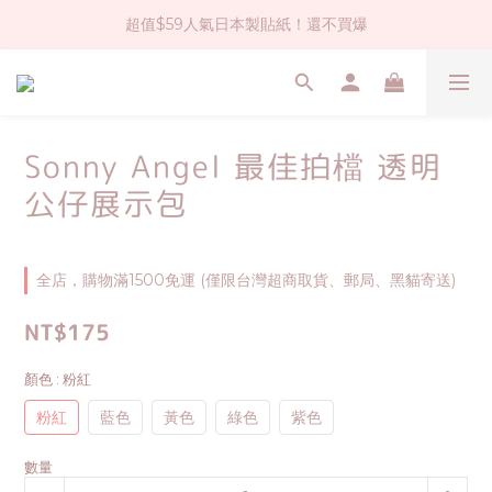
超值$59人氣日本製貼紙！還不買爆
社群大人氣！各種有趣的打洞器
全店$1500免運(台灣地區)
社群大人氣！各種有趣的打洞器
Sonny Angel 最佳拍檔 透明
公仔展示包
全店，購物滿1500免運 (僅限台灣超商取貨、郵局、黑貓寄送)
NT$175
顏色
: 粉紅
粉紅
藍色
黃色
綠色
紫色
數量