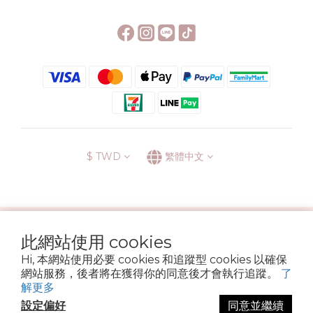
$
TWD
繁體中文
░\\ 會員升級表 //░
此網站使用 cookies
運送方式
退換貨政策
條款與細則
隱私政策
Hi, 本網站使用必要 cookies 和追蹤型 cookies 以確保
Copyright © 2022 6street. All rights reserved.
網站服務，後者將在獲得你的同意後才會執行追蹤。
了
營業登記名稱 六街生活文具房 72314705
解更多
設定偏好
同意並繼續