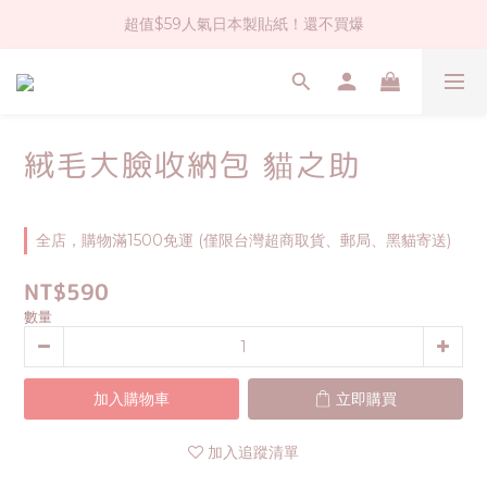
超值$59人氣日本製貼紙！還不買爆
社群大人氣！各種有趣的打洞器
全店$1500免運(台灣地區)
社群大人氣！各種有趣的打洞器
絨毛大臉收納包 貓之助
全店，購物滿1500免運 (僅限台灣超商取貨、郵局、黑貓寄送)
NT$590
數量
加入購物車
立即購買
加入追蹤清單